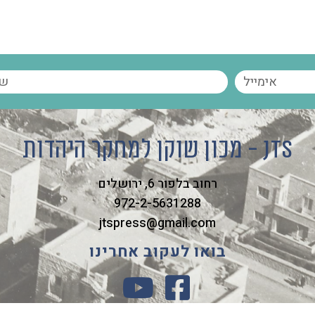
מכון שוקן למחקר היהדות - JTS
רחוב בלפור 6, ירושלים
972-2-5631288
jtspress@gmail.com
בואו לעקוב אחרינו