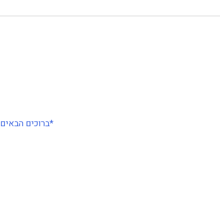
*ברוכים הבאים, האתר בהרצה ראשונית*