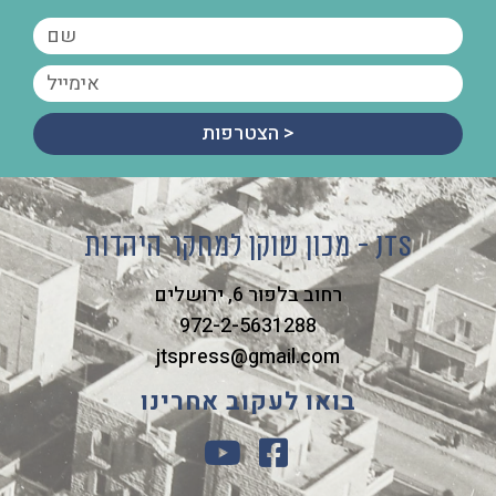
הצטרפות >
מכון שוקן למחקר היהדות - JTS
רחוב בלפור 6, ירושלים
972-2-5631288
jtspress@gmail.com
בואו לעקוב אחרינו