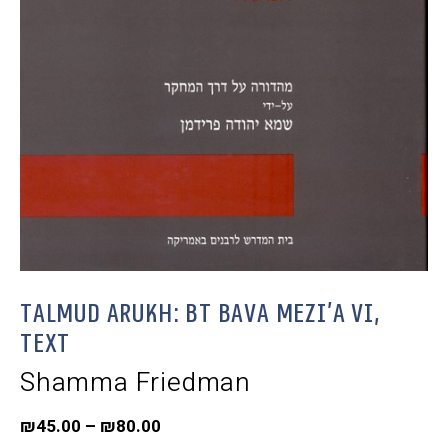
Talmud Arukh: BT Bava Mezi’a VI,
Text
Shamma Friedman
₪
45.00
–
₪
80.00