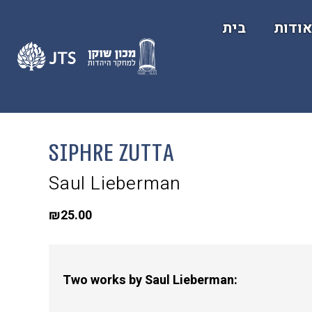
ודות
בית
Siphre Zutta
Saul Lieberman
₪
25.00
Two works by Saul Lieberman: