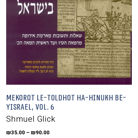
Mekorot le-toldhot ha-Hinukh be-
Yisrael, Vol. 6
Shmuel Glick
₪
35.00
–
₪
90.00