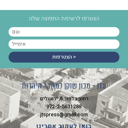
הצטרפו לרשימת התפוצה שלנו
הצטרפות >
מכון שוקן למחקר היהדות - JTS
רחוב בלפור 6, ירושלים
972-2-5631288
jtspress@gmail.com
בואו לעקוב אחרינו