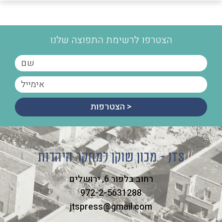
הצטרפו לרשימת התפוצה שלנו
הצטרפות >
מכון שוקן למחקר היהדות - JTS
רחוב בלפור 6, ירושלים
972-2-5631288
jtspress@gmail.com