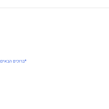
*ברוכים הבאים, האתר בהרצה ראשונית*