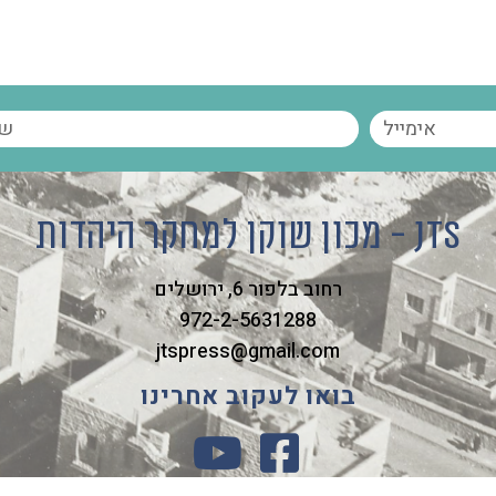
מכון שוקן למחקר היהדות - JTS
רחוב בלפור 6, ירושלים
972-2-5631288
jtspress@gmail.com
בואו לעקוב אחרינו